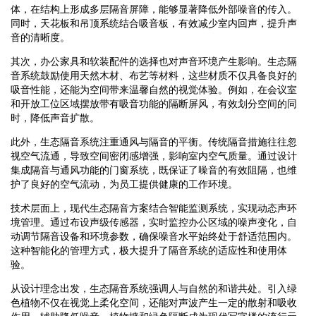
体，在结构上形成多层隔音屏障，能够显著降低外部噪音的传入。
同时，天花板和吊顶系统结合吸音板，有效减少室内回声，提升声
音的清晰度。
其次，办公家具和软装配件的选择也对声音环境产生影响。生态隔
音系统鼓励使用天然木材、布艺等材料，这些材质不仅具备良好的
吸音性能，还能为空间带来温馨自然的视觉体验。例如，在会议室
和开放工位区域摆放带有吸音功能的隔断屏风，有效划分空间的同
时，降低声音扩散。
此外，生态隔音系统注重通风与隔音的平衡。传统隔音措施往往忽
视空气流通，导致空间密闭感增强，影响室内空气质量。通过设计
集成隔音与通风功能的门窗系统，既保证了噪音的有效阻隔，也维
护了良好的空气流动，为员工提供健康的工作环境。
技术层面上，现代生态隔音方案结合智能监测系统，实现动态声环
境管理。通过布设声级传感器，实时监控办公区域的噪声变化，自
动调节隔音设备和环境参数，确保噪音水平始终处于舒适范围内。
这种智能化的管理方式，极大提升了隔音系统的适应性和使用体
验。
从设计理念出发，生态隔音系统强调人与自然的和谐共处。引入绿
色植物不仅在视觉上柔化空间，还能对声波产生一定的散射和吸收