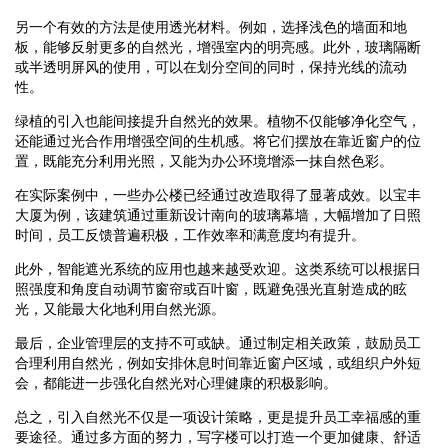
另一个有效的方法是使用透光材料。例如，选择浅色的墙面和地
板，能够反射更多的自然光，增强室内的明亮感。此外，玻璃隔断
或半透明屏风的使用，可以在划分空间的同时，保持光线的流动
性。
绿植的引入也能间接提升自然光的效果。植物不仅能够净化空气，
还能通过光合作用增强空间的生机感。将它们摆放在靠近窗户的位
置，既能充分利用光照，又能为办公环境增添一抹自然色彩。
在实际案例中，一些办公楼已经通过改造取得了显著成效。以宝丰
大厦为例，该建筑通过重新设计南向的玻璃幕墙，大幅增加了日照
时间，员工反馈普遍积极，工作效率和满意度均有提升。
此外，智能遮光系统的应用也越来越受欢迎。这类系统可以根据日
照强度和角度自动调节窗帘或百叶窗，既避免强光直射造成的眩
光，又能最大化地利用自然光源。
最后，企业管理层的支持不可或缺。通过制定相关政策，鼓励员工
合理利用自然光，例如安排休息时间靠近窗户区域，或组织户外短
会，都能进一步强化自然光对心理健康的积极影响。
总之，引入自然光不仅是一项设计策略，更是提升员工幸福感的重
要途径。通过多方面的努力，写字楼可以打造一个更加健康、舒适