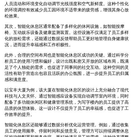
人员流动和环境变化自动调节光线强度和空气新鲜度。这种个性化
的环境调控有效减少员工因环境不适带来的疲劳感，增强其身心放
松效果。
其次，智能化休息区通常配备了多样化的休闲设施，如智能按摩
椅、互动娱乐设备及健康监测装置。这些设施不仅满足了员工多样
化的放松需求，还能通过数据反馈帮助员工更好地管理自身健康状
况，进而提升幸福感和工作积极性。
此外，合理的空间布局也是智能化休息区成功的关键。通过科学分
析员工的使用习惯和偏好，设计出既私密又开放的区域布局，既满
足了个人独处的需求，也促进了同事间的社交互动。这种空间的灵
活性有助于营造出包容且活跃的办公氛围，进一步提升员工的归属
感和满意度。
以宝丰大厦为例，该大厦在智能化休息区的设计上充分融合了现代
科技与人文关怀。通过智能感应设备实现自动调节室内环境，同时
配备了多功能休闲区和健康管理系统，为写字楼内的员工提供了高
品质的休憩体验。这一设计不仅提升了员工的幸福感，也促进了工
作效率的提升。
智能化休息区还能够通过数据分析优化运营管理。例如，通过收集
员工的使用频率、停留时间和反馈意见，管理方可以持续调整休息
区的功能配置和服务内容，更好地满足员工的需求。这种动态调整