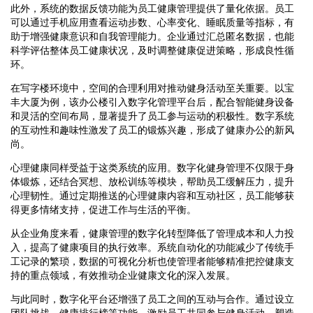
此外，系统的数据反馈功能为员工健康管理提供了量化依据。员工
可以通过手机应用查看运动步数、心率变化、睡眠质量等指标，有
助于增强健康意识和自我管理能力。企业通过汇总匿名数据，也能
科学评估整体员工健康状况，及时调整健康促进策略，形成良性循
环。
在写字楼环境中，空间的合理利用对推动健身活动至关重要。以宝
丰大厦为例，该办公楼引入数字化管理平台后，配合智能健身设备
和灵活的空间布局，显著提升了员工参与运动的积极性。数字系统
的互动性和趣味性激发了员工的锻炼兴趣，形成了健康办公的新风
尚。
心理健康同样受益于这类系统的应用。数字化健身管理不仅限于身
体锻炼，还结合冥想、放松训练等模块，帮助员工缓解压力，提升
心理韧性。通过定期推送的心理健康内容和互动社区，员工能够获
得更多情绪支持，促进工作与生活的平衡。
从企业角度来看，健康管理的数字化转型降低了管理成本和人力投
入，提高了健康项目的执行效率。系统自动化的功能减少了传统手
工记录的繁琐，数据的可视化分析也使管理者能够精准把控健康支
持的重点领域，有效推动企业健康文化的深入发展。
与此同时，数字化平台还增强了员工之间的互动与合作。通过设立
团队挑战、健康排行榜等功能，激励员工共同参与健身活动，塑造