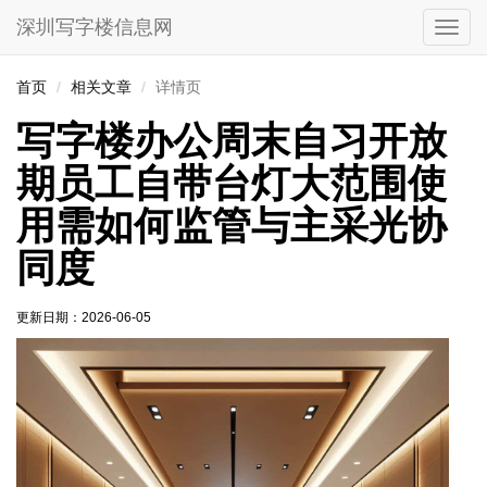
深圳写字楼信息网
切
换
导
首页
相关文章
详情页
航
写字楼办公周末自习开放
期员工自带台灯大范围使
用需如何监管与主采光协
同度
更新日期：
2026-06-05