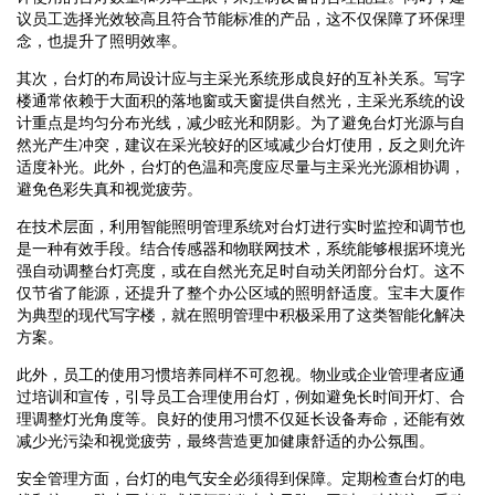
议员工选择光效较高且符合节能标准的产品，这不仅保障了环保理
念，也提升了照明效率。
其次，台灯的布局设计应与主采光系统形成良好的互补关系。写字
楼通常依赖于大面积的落地窗或天窗提供自然光，主采光系统的设
计重点是均匀分布光线，减少眩光和阴影。为了避免台灯光源与自
然光产生冲突，建议在采光较好的区域减少台灯使用，反之则允许
适度补光。此外，台灯的色温和亮度应尽量与主采光光源相协调，
避免色彩失真和视觉疲劳。
在技术层面，利用智能照明管理系统对台灯进行实时监控和调节也
是一种有效手段。结合传感器和物联网技术，系统能够根据环境光
强自动调整台灯亮度，或在自然光充足时自动关闭部分台灯。这不
仅节省了能源，还提升了整个办公区域的照明舒适度。宝丰大厦作
为典型的现代写字楼，就在照明管理中积极采用了这类智能化解决
方案。
此外，员工的使用习惯培养同样不可忽视。物业或企业管理者应通
过培训和宣传，引导员工合理使用台灯，例如避免长时间开灯、合
理调整灯光角度等。良好的使用习惯不仅延长设备寿命，还能有效
减少光污染和视觉疲劳，最终营造更加健康舒适的办公氛围。
安全管理方面，台灯的电气安全必须得到保障。定期检查台灯的电