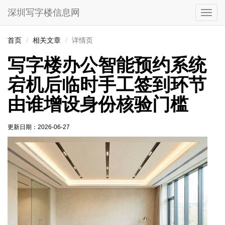
深圳写字楼信息网
切
换
导
首页
相关文章
详情页
航
写字楼办公智能预约系统
宕机后临时手工签到环节
由谁增设身份核验门槛
更新日期：
2026-06-27