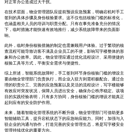
对正常办公造成过大干扰。
在技术层面，物业管理团队应提前预设应急预案，明确宕机时手工
签到的具体步骤及身份核验要求。这不仅包括核验门槛的标准化，
也涵盖相关人员的培训与职责分配。只有在事先准备充分的情况
下，临时措施才能快速有效地推行，减少系统故障带来的负面影
响。
此外，临时身份核验措施的制定也需兼顾用户体验。过于繁琐的核
查流程可能导致访客不满及企业员工的不便，影响写字楼整体的形
象和办公效率。因此，物业管理应通过优化流程设计、采用便捷的
核验工具等方式，平衡安全需求与便捷性。
综上所述，智能系统故障时，手工签到环节身份核验门槛的增设主
要由物业管理部门负责执行，而企业入驻方则需积极配合。通过合
理的职责分工、完善的应急预案以及灵活的流程设计，写字楼能够
有效应对突发状况，保障人员进出安全，确保办公秩序稳定。该项
目的实践经验表明，只有多方协同，身份核验门槛的增设才能真正
起到应有的安全防护作用。
未来，随着智能化管理系统的不断升级，物业管理部门可借助更多
智能辅助工具，提升宕机状态下的应急响应能力。同时，加强与入
驻企业的沟通与协作，打造完善的安全管理生态，将是写字楼安全
管理持续优化的重要方向。