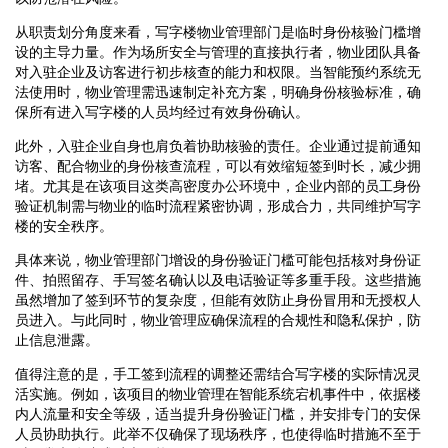
从职责划分角度来看，写字楼物业管理部门是临时身份核验门槛增
设的主导力量。作为场所安全与管理的直接执行者，物业团队具备
对入驻企业及访客进行初步核查的能力和权限。当智能预约系统无
法使用时，物业管理需迅速制定补充方案，明确身份核验标准，确
保所有进入写字楼的人员均经过有效身份确认。
此外，入驻企业自身也肩负着协助核验的责任。企业通过提前通知
访客、配合物业的身份核查流程，可以有效缩短签到时长，减少拥
堵。尤其是在该项目这类高密度办公环境中，企业内部的员工身份
验证机制需与物业的临时流程紧密协调，形成合力，共同维护写字
楼的安全秩序。
具体来说，物业管理部门增设的身份验证门槛可能包括核对身份证
件、拍照留存、手写签名确认以及电话验证等多重手段。这些措施
虽然增加了签到环节的复杂度，但能有效防止身份冒用和无授权人
员进入。与此同时，物业管理应确保流程的合规性和隐私保护，防
止信息泄露。
值得注意的是，手工签到流程的调整还需结合写字楼的实际情况灵
活实施。例如，该项目的物业管理在智能系统宕机事件中，依据楼
内人流量和安全等级，适当提升身份验证门槛，并安排专门的安保
人员协助执行。此举不仅确保了现场秩序，也使得临时措施不至于